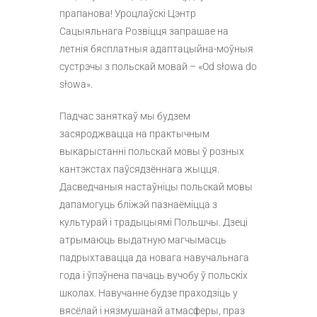
прапанова! Уроцлаўскі Цэнтр
Сацыяльнага Розвіцця запрашае на
летнія бясплатныя адаптацыйна-моўныя
сустрэчы з польскай мовай – «Od słowa do
słowa».
Падчас заняткаў мы будзем
засяроджвацца на практычным
выкарыстанні польскай мовы ў розных
кантэкстах паўсядзённага жыцця.
Дасведчаныя настаўніцы польскай мовы
дапамогуць бліжэй пазнаёміцца з
культурай і традыцыямі Польшчы. Дзеці
атрымаюць выдатную магчымасць
падрыхтавацца да новага навучальнага
года і ўпэўнена пачаць вучобу ў польскіх
школах. Навучанне будзе праходзіць у
вясёлай і нязмушанай атмасферы, праз