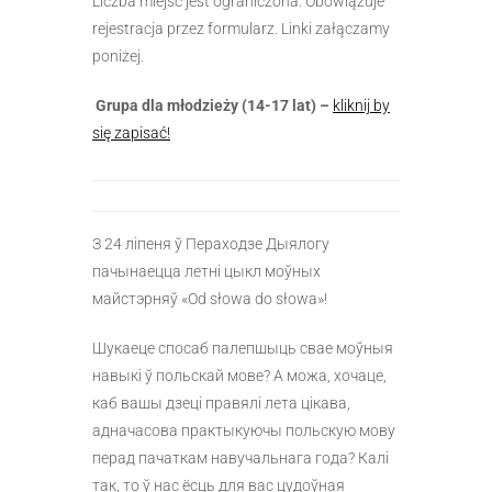
Liczba miejsc jest ograniczona. Obowiązuje
rejestracja przez formularz. Linki załączamy
poniżej.
Grupa dla młodzieży (14-17 lat) –
kliknij by
się zapisać!
З 24 ліпеня ў Пераходзе Дыялогу
пачынаецца летні цыкл моўных
майстэрняў «Od słowa do słowa»!
Шукаеце спосаб палепшыць свае моўныя
навыкі ў польскай мове? А можа, хочаце,
каб вашы дзеці правялі лета цікава,
адначасова практыкуючы польскую мову
перад пачаткам навучальнага года? Калі
так, то ў нас ёсць для вас цудоўная