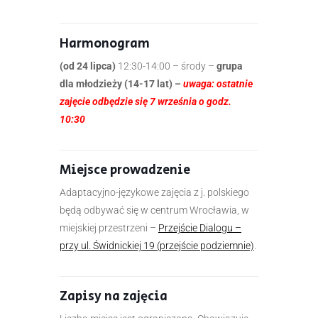
Harmonogram
(od 24 lipca)
12:30-14:00 – środy –
grupa
dla młodzieży (14-17 lat) –
uwaga: ostatnie
zajęcie odbędzie się 7 września o godz.
10:30
Miejsce prowadzenie
Adaptacyjno-językowe zajęcia z j. polskiego
będą odbywać się w centrum Wrocławia, w
miejskiej przestrzeni –
Przejście Dialogu –
przy ul. Świdnickiej 19 (przejście podziemnie)
.
Zapisy na zajęcia