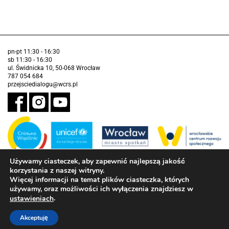
pn-pt 11:30 - 16:30
sb 11:30 - 16:30
ul. Świdnicka 10, 50-068 Wrocław
787 054 684
przejsciedialogu@wcrs.pl
Używamy ciasteczek, aby zapewnić najlepszą jakość
korzystania z naszej witryny.
Zadanie realizowane ze środków Gminy Wrocław w partnerstwie z
Funduszem Narodów Zjednoczonych na Rzecz Dzieci (UNICEF)
Więcej informacji na temat plików ciasteczka, których
używamy, oraz możliwości ich wyłączenia znajdziesz w
Deklaracja dostępności
.
ustawieniach
Akceptuję