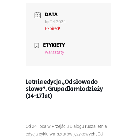
DATA
lip 24 2024
Expired!
ETYKIETY
warsztaty
Letnia edycja „Od słowa do
słowa”. Grupa dla młodzieży
(14-17 lat)
Od 24 lipca w Przejściu Dialogu rusza letnia
edycja cyklu warsztatów językowych „Od