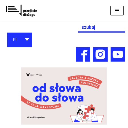
Przejdź
do
treści
Search
for:
PL