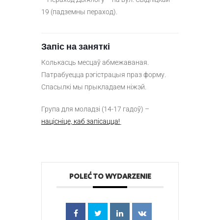
19 (падземны пераход).
Запіс на заняткі
Колькасць месцаў абмежаваная.
Патрабуецца рэгістрацыя праз форму.
Спасылкі мы прыкладаем ніжэй.
Група для моладзі (14-17 гадоў) –
націсніце, каб запісацца!
POLEĆ TO WYDARZENIE