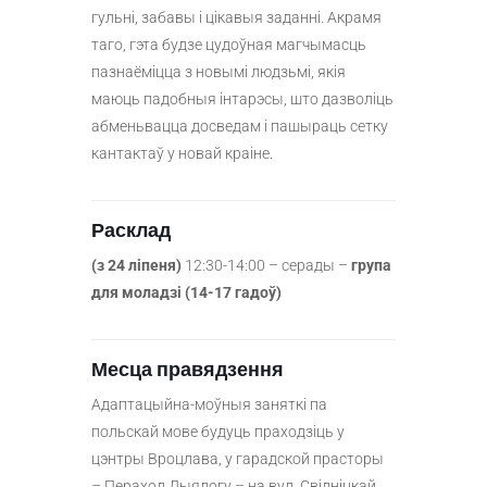
гульні, забавы і цікавыя заданні. Акрамя
таго, гэта будзе цудоўная магчымасць
пазнаёміцца з новымі людзьмі, якія
маюць падобныя інтарэсы, што дазволіць
абменьвацца досведам і пашыраць сетку
кантактаў у новай краіне.
Расклад
(з 24 ліпеня)
12:30-14:00 – серады –
група
для моладзі (14-17 гадоў)
Месца правядзення
Адаптацыйна-моўныя заняткі па
польскай мове будуць праходзіць у
цэнтры Вроцлава, у гарадской прасторы
– Пераход Дыялогу – на вул. Свідніцкай