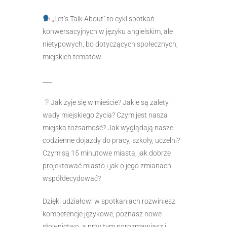
„Let’s Talk About” to cykl spotkań
konwersacyjnych w języku angielskim, ale
nietypowych, bo dotyczących społecznych,
miejskich tematów.
___
Jak żyje się w mieście? Jakie są zalety i
wady miejskiego życia? Czym jest nasza
miejska tożsamość?
Jak wyglądają nasze
codzienne dojazdy do pracy, szkoły, uczelni?
Czym są 15 minutowe miasta, jak dobrze
projektować miasto i jak o jego zmianach
współdecydować?
Dzięki udziałowi w spotkaniach rozwiniesz
kompetencje językowe, poznasz nowe
słownictwo, a przy tym porozmawiasz i