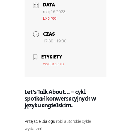
DATA
maj 16 2023
Expired!
CZAS
17:30 - 19:00
ETYKIETY
wydarzenia
Let’s Talk About… – cykl
spotkań konwersacyjnych w
języku angielskim.
Przejście Dialogu
robi autorskie cykle
wydarzeń!