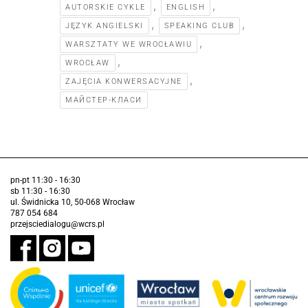
,
,
AUTORSKIE CYKLE
ENGLISH
,
,
JĘZYK ANGIELSKI
SPEAKING CLUB
,
WARSZTATY WE WROCŁAWIU
,
WROCŁAW
,
ZAJĘCIA KONWERSACYJNE
МАЙСТЕР-КЛАСИ
pn-pt 11:30 - 16:30
sb 11:30 - 16:30
ul. Świdnicka 10, 50-068 Wrocław
787 054 684
przejsciedialogu@wcrs.pl