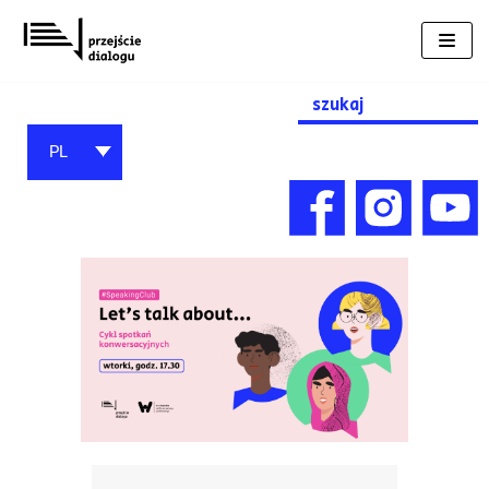
Przejdź
do
treści
Search
for:
PL