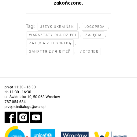
zakończone.
Tagi:
,
,
JĘZYK UKRAIŃSKI
LOGOPEDA
,
,
WARSZTATY DLA DZIECI
ZAJĘCIA
,
ZAJĘCIA Z LOGOPEDĄ
,
ЗАНЯТТЯ ДЛЯ ДІТЕЙ
ЛОГОПЕД
pn-pt 11:30 - 16:30
sb 11:30 - 16:30
ul. Świdnicka 10, 50-068 Wrocław
787 054 684
przejsciedialogu@wcrs.pl