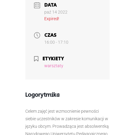
DATA
paź 14 2022
Expired!
CZAS
16:00 - 17:10
ETYKIETY
warsztaty
Logorytmika
Celem zajęć jest wzmocnienie pewności
siebie uczestników w zakresie komunikacji w
języku obcym. Prowadząca jest absolwentką
Narodowego Uniwersytetu Pedagogicznego