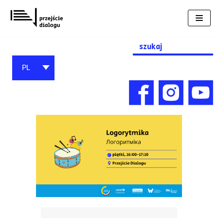
Przejdź
do
treści
Search
for:
PL