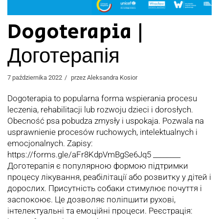
Dogoterapia |
Доготерапія
7 października 2022
przez
Aleksandra Kosior
Dogoterapia to popularna forma wspierania procesu
leczenia, rehabilitacji lub rozwoju dzieci i dorosłych.
Obecność psa pobudza zmysły i uspokaja. Pozwala na
usprawnienie procesów ruchowych, intelektualnych i
emocjonalnych. Zapisy:
https://forms.gle/aFr8KdpVmBgSe6Jq5 ________
Доготерапія є популярною формою підтримки
процесу лікування, реабілітації або розвитку у дітей і
дорослих. Присутність собаки стимулює почуття і
заспокоює. Це дозволяє поліпшити рухові,
інтелектуальні та емоційні процеси. Реєстрація: