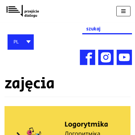
Przejdź
do
treści
Search
for:
PL
zajęcia