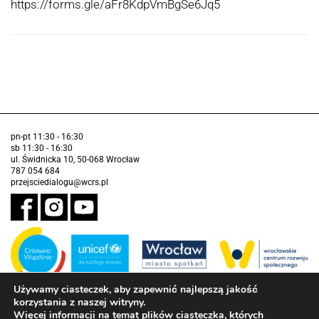
https://forms.gle/aFr8KdpVmBgSe6Jq5
pn-pt 11:30 - 16:30
sb 11:30 - 16:30
ul. Świdnicka 10, 50-068 Wrocław
787 054 684
przejsciedialogu@wcrs.pl
Używamy ciasteczek, aby zapewnić najlepszą jakość
korzystania z naszej witryny.
Zadanie realizowane ze środków Gminy Wrocław w partnerstwie z
Funduszem Narodów Zjednoczonych na Rzecz Dzieci (UNICEF)
Więcej informacji na temat plików ciasteczka, których