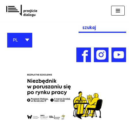
Przejdź
do
treści
Search
for:
PL