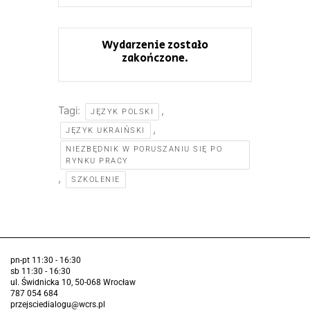
Wydarzenie zostało
zakończone.
Tagi:
,
JĘZYK POLSKI
,
JĘZYK UKRAIŃSKI
NIEZBĘDNIK W PORUSZANIU SIĘ PO
RYNKU PRACY
,
SZKOLENIE
pn-pt 11:30 - 16:30
sb 11:30 - 16:30
ul. Świdnicka 10, 50-068 Wrocław
787 054 684
przejsciedialogu@wcrs.pl