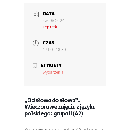
DATA
kwi 05 2024
Expired!
CZAS
17:00 - 18:30
ETYKIETY
wydarzenia
„Od słowa do słowa”.
Wieczorowe zajęcia z języka
polskiego: grupa II (A2)
Pod koniec marca w centrum Wrocławia – w