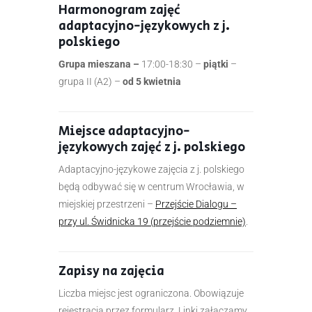
Harmonogram zajęć
adaptacyjno-językowych z j.
polskiego
Grupa mieszana –
17:00-18:30 –
piątki
–
grupa II (A2) –
od 5 kwietnia
Miejsce adaptacyjno-
językowych zajęć z j. polskiego
Adaptacyjno-językowe zajęcia z j. polskiego
będą odbywać się w centrum Wrocławia, w
miejskiej przestrzeni –
Przejście Dialogu –
przy ul. Świdnicka 19 (przejście podziemnie)
.
Zapisy na zajęcia
Liczba miejsc jest ograniczona. Obowiązuje
rejestracja przez formularz. Linki załączamy