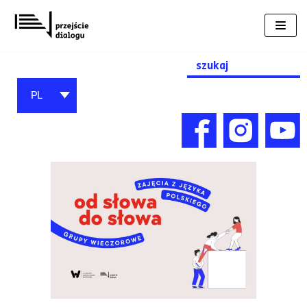
Przejdź
do
treści
Search
for:
PL