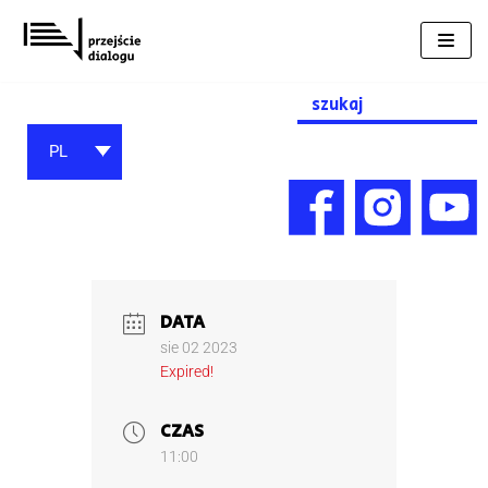
Przejdź
do
treści
Search
for:
PL
DATA
sie 02 2023
Expired!
CZAS
11:00