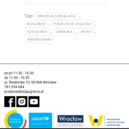
Tagi:
,
#PRZEJSCIEDIALOGU
,
,
BIAŁORUŚ
PRZEJŚCIE DIALOGU
,
,
,
SZKOLENIE
UKRAINA
WCRS
WROMIGRANT
pn-pt 11:30 - 16:30
sb 11:30 - 16:30
ul. Świdnicka 10, 50-068 Wrocław
787 054 684
przejsciedialogu@wcrs.pl