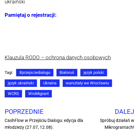
ukraiński
Pamiętaj o rejestracji:
Klauzula RODO – ochrona danych osobowych
Tagi:
#przejsciedialogu
Białoruś
język polski
język ukraiński
Ukraina
warsztaty we Wrocławiu
WCRS
WroMigrant
POPRZEDNIE
DALEJ
CashFlow w Przejściu Dialogu: edycja dla
Spróbuj działań w
młodzieży (27.07, 12.08).
Mikrograntach!