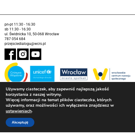
pn-pt 11:30 - 16:30
sb 11:30 - 16:30
ul. Świdnicka 10, 50-068 Wrocław
787 054 684
przejsciedialogu@wcrs.pl
Używamy ciasteczek, aby zapewnić najlepszą jakość
korzystania z naszej witryny.
Zadanie realizowane ze środków Gminy Wrocław w partnerstwie z
Funduszem Narodów Zjednoczonych na Rzecz Dzieci (UNICEF)
Więcej informacji na temat plików ciasteczka, których
używamy, oraz możliwości ich wyłączenia znajdziesz w
Deklaracja dostępności
.
ustawieniach
Akceptuję