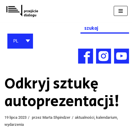
Przejdź
do
treści
Search
for:
PL
Odkryj sztukę
autoprezentacji!
19 lipca 2023
przez
Marta Shpindzer
aktualności
,
kalendarium
,
wydarzenia