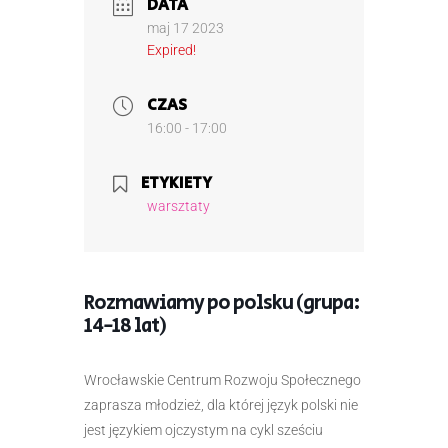
DATA
maj 17 2023
Expired!
CZAS
16:00 - 17:00
ETYKIETY
warsztaty
Rozmawiamy po polsku (grupa:
14-18 lat)
Wrocławskie Centrum Rozwoju Społecznego
zaprasza młodzież, dla której język polski nie
jest językiem ojczystym na cykl sześciu