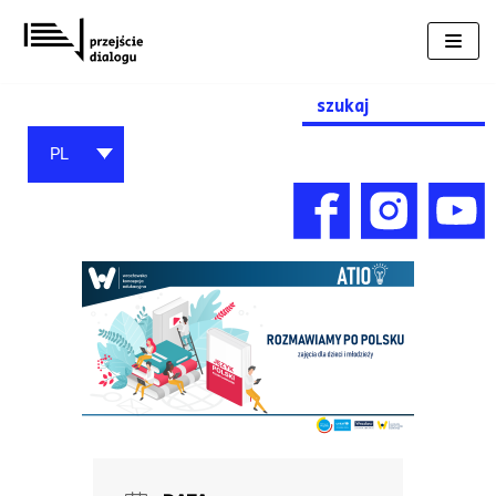
Przejdź
do
treści
Search
for:
PL