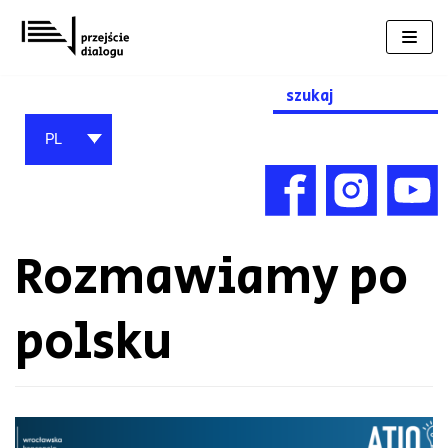
Przejdź
do
treści
Search
for:
PL
Rozmawiamy po
polsku