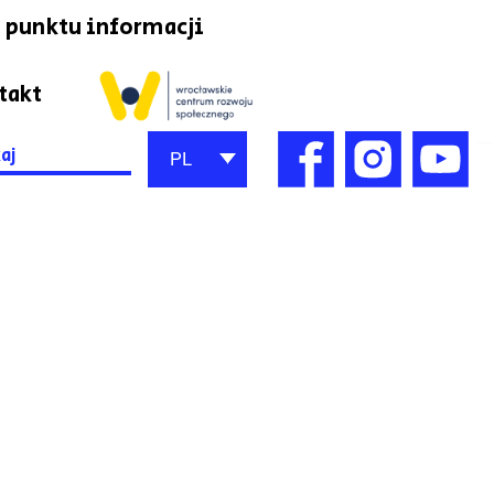
 punktu informacji
takt
h
PL