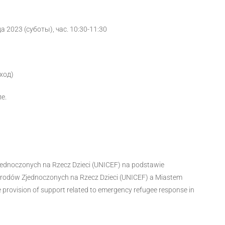
да 2023 (суботы), час. 10:30-11:30
ход)
е.
ednoczonych na Rzecz Dzieci (UNICEF) na podstawie
dów Zjednoczonych na Rzecz Dzieci (UNICEF) a Miastem
 provision of support related to emergency refugee response in