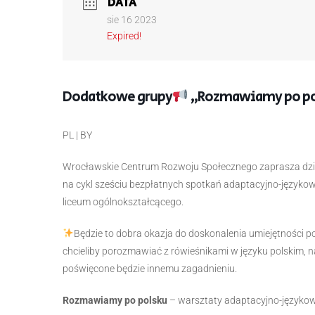
DATA
sie 16 2023
Expired!
Dodatkowe grupy
„Rozmawiamy po pol
PL | BY
Wrocławskie Centrum Rozwoju Społecznego zaprasza dzieci 
na cykl sześciu bezpłatnych spotkań adaptacyjno-językow
liceum ogólnokształcącego.
Będzie to dobra okazja do doskonalenia umiejętności p
chcieliby porozmawiać z rówieśnikami w języku polskim, 
poświęcone będzie innemu zagadnieniu.
Rozmawiamy po polsku
– warsztaty adaptacyjno-językowe 