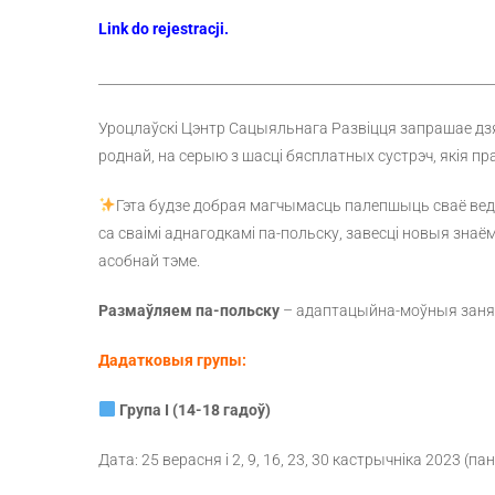
Link do rejestracji.
___________________________________________________________
Уроцлаўскі Цэнтр Сацыяльнага Развіцця запрашае дзяц
роднай, на серыю з шасці бясплатных сустрэч, якія п
Гэта будзе добрая магчымасць палепшыць сваё вед
са сваімі аднагодкамі па-польску, завесці новыя зна
асобнай тэме.
Размаўляем па-польску
– адаптацыйна-моўныя занятк
Дадатковыя групы:
Група I (14-18 гадоў)
Дата: 25 верасня і 2, 9, 16, 23, 30 кастрычніка 2023 (пан