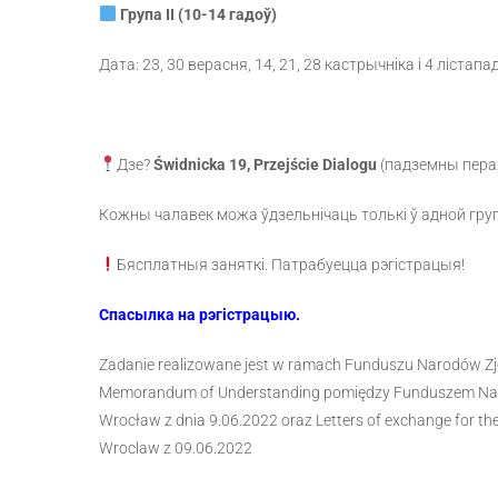
Група II (10-14 гадоў)
Дата: 23, 30 верасня, 14, 21, 28 кастрычніка і 4 лістапа
Дзе?
Świdnicka 19, Przejście Dialogu
(падземны пера
Кожны чалавек можа ўдзельнічаць толькі ў адной груп
Бясплатныя заняткі. Патрабуецца рэгістрацыя!
Спасылка на рэгістрацыю.
Zadanie realizowane jest w ramach Funduszu Narodów Zj
Memorandum of Understanding pomiędzy Funduszem Naro
Wrocław z dnia 9.06.2022 oraz Letters of exchange for the
Wroclaw z 09.06.2022