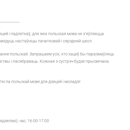
____________
ей і падлеткаў, для якіх польская мова не з’яўляецца
равядуць настаўніцы пачатковай і сярэдняй школ.
анне польскай. Запрашаем усіх, хто хацеў бы паразмаўляць
ёмствы і пасябраваць. Кожная з сустрэч будзе прысвечана
і па польскай мове для дзяцей і моладзі!
ядзелакі), час. 16:00-17:00