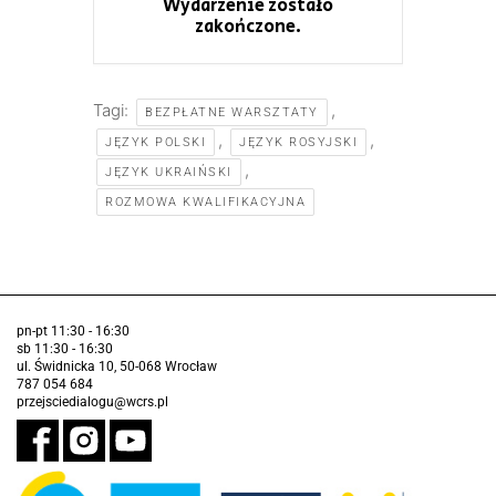
Wydarzenie zostało
zakończone.
Tagi:
,
BEZPŁATNE WARSZTATY
,
,
JĘZYK POLSKI
JĘZYK ROSYJSKI
,
JĘZYK UKRAIŃSKI
ROZMOWA KWALIFIKACYJNA
pn-pt 11:30 - 16:30
sb 11:30 - 16:30
ul. Świdnicka 10, 50-068 Wrocław
787 054 684
przejsciedialogu@wcrs.pl