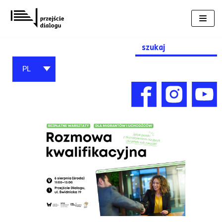
Przejdź
do
treści
Search
for:
PL