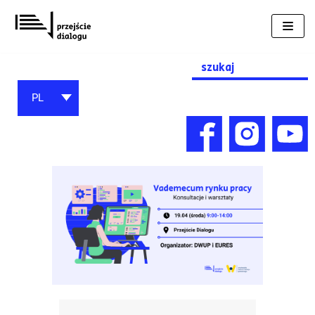
Przejdź
do
treści
Search
for:
PL