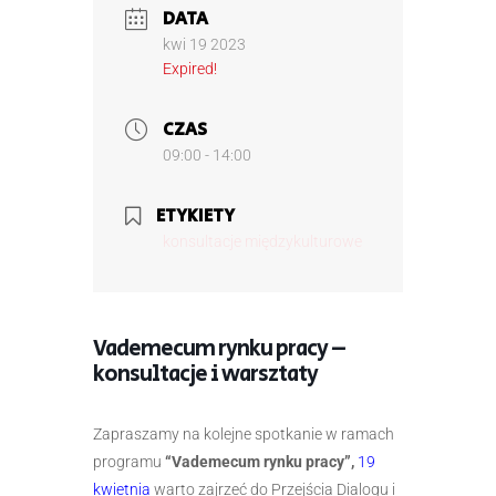
DATA
kwi 19 2023
Expired!
CZAS
09:00 - 14:00
ETYKIETY
konsultacje międzykulturowe
Vademecum rynku pracy –
konsultacje i warsztaty
Zapraszamy na kolejne spotkanie w ramach
programu
“Vademecum rynku pracy”,
19
kwietnia
warto zajrzeć do Przejścia Dialogu i