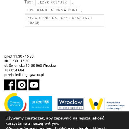
Tagi:
,
JĘZYK ROSYJSKI
,
SPOTKANIE INFORMACYJNE
ZEZWOLENIE NA POBYT CZASOWY I
PRACĘ
pn-pt 11:30 - 16:30
sb 11:30 - 16:30
ul. Świdnicka 10, 50-068 Wrocław
787 054 684
przejsciedialogu@wcrs.pl
Używamy ciasteczek, aby zapewnić najlepszą jakość
korzystania z naszej witryny.
Zadanie realizowane ze środków Gminy Wrocław w partnerstwie z
Funduszem Narodów Zjednoczonych na Rzecz Dzieci (UNICEF)
Więcej informacji na temat plików ciasteczka, których