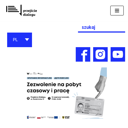
Przejdź
do
treści
Search
for:
PL