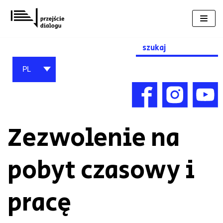
Przejdź
do
treści
Search
for:
PL
Zezwolenie na
pobyt czasowy i
pracę