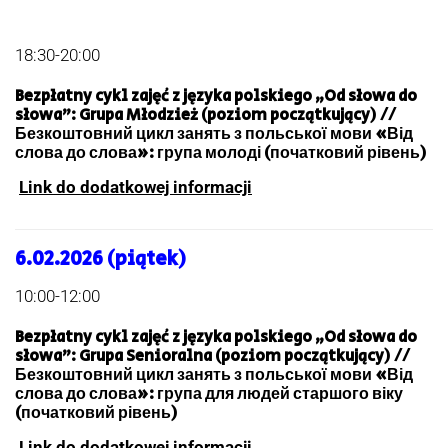
18:30-20:00
Bezpłatny cykl zajęć z języka polskiego „Od słowa do
słowa”: Grupa Młodzież (poziom początkujący) //
Безкоштовний цикл занять з польської мови «Від
слова до слова»: група молоді (початковий рівень)
Link do dodatkowej informacji
6.02.2026 (piątek)
10:00-12:00
Bezpłatny cykl zajęć z języka polskiego „Od słowa do
słowa”: Grupa Senioralna (poziom początkujący) //
Безкоштовний цикл занять з польської мови «Від
слова до слова»: група для людей старшого віку
(початковий рівень)
Link do dodatkowej informacji