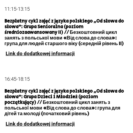
11:15-13:15
Bezpłatny cykl zajęć z języka polskiego „Od słowa do
słowa”: Grupa Senioralna (poziom
średniozaawansowany II) // Безкоштовний цикл
занять з польської мови «Від слова до слова»:
група для людей старшого віку (середній рівень II)
Link do dodatkowej informacji
16:45-18:15
Bezpłatny cykl zajęć z języka polskiego „Od słowa do
słowa”: Grupa Dzieci i Młodzież (poziom
początkujący) // Безкоштовний цикл занять з
польської мови «Від слова до слова»: група для
дітей та молоді (початковий рівень)
Link do dodatkowej informacji