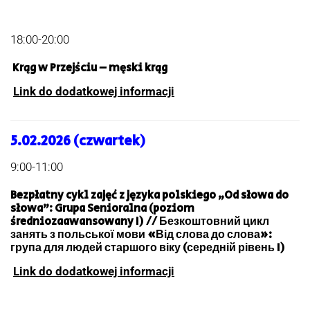
18:00-20:00
Krąg w Przejściu – męski krąg
Link do dodatkowej informacji
5.02.2026 (czwartek)
9:00-11:00
Bezpłatny cykl zajęć z języka polskiego „Od słowa do
słowa”: Grupa Senioralna (poziom
średniozaawansowany I) // Безкоштовний цикл
занять з польської мови «Від слова до слова»:
група для людей старшого віку (середній рівень I)
Link do dodatkowej informacji