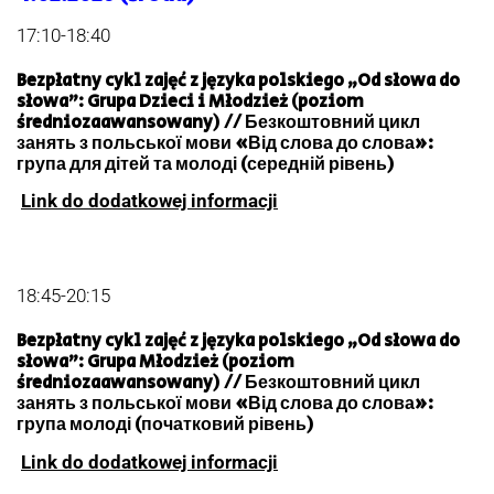
17:10-18:40
Bezpłatny cykl zajęć z języka polskiego „Od słowa do
słowa”: Grupa Dzieci i Młodzież (poziom
średniozaawansowany) // Безкоштовний цикл
занять з польської мови «Від слова до слова»:
група для дітей та молоді (середній рівень)
Link do dodatkowej informacji
18:45-20:15
Bezpłatny cykl zajęć z języka polskiego „Od słowa do
słowa”: Grupa Młodzież (poziom
średniozaawansowany) // Безкоштовний цикл
занять з польської мови «Від слова до слова»:
група молоді (початковий рівень)
Link do dodatkowej informacji