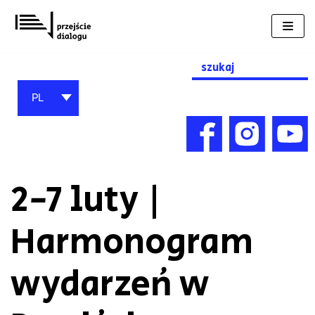
Przejdź
do
treści
Search
for:
PL
2-7 luty |
Harmonogram
wydarzeń w