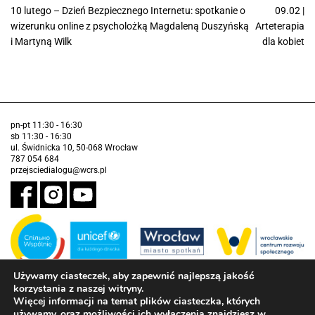
10 lutego – Dzień Bezpiecznego Internetu: spotkanie o
09.02 |
wizerunku online z psycholożką Magdaleną Duszyńską
Arteterapia
i Martyną Wilk
dla kobiet
pn-pt 11:30 - 16:30
sb 11:30 - 16:30
ul. Świdnicka 10, 50-068 Wrocław
787 054 684
przejsciedialogu@wcrs.pl
Używamy ciasteczek, aby zapewnić najlepszą jakość
korzystania z naszej witryny.
Zadanie realizowane ze środków Gminy Wrocław w partnerstwie z
Funduszem Narodów Zjednoczonych na Rzecz Dzieci (UNICEF)
Więcej informacji na temat plików ciasteczka, których
używamy, oraz możliwości ich wyłączenia znajdziesz w