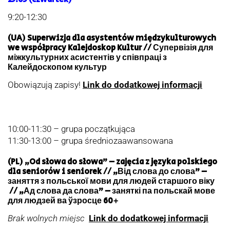
9:20-12:30
(UA) Superwizja dla asystentów międzykulturowych
we współpracy Kalejdoskop Kultur // Супервізія для
міжкультурних асистентів у співпраці з
Калейдоскопом культур
Obowiązują zapisy!
Link do dodatkowej informacji
10:00-11:30 – grupa początkująca
11:30-13:00 – grupa średniozaawansowana
(PL) „Od słowa do słowa” – zajęcia z języka polskiego
dla seniorów i seniorek // „Від слова до слова” –
заняття з польської мови для людей старшого віку
// „Ад слова да слова” – заняткі па польскай мове
для людзей ва ўзросце 60+
Brak wolnych miejsc
Link do dodatkowej informacji