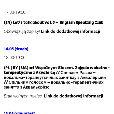
17:30-19:00
(EN) Let’s talk about vol.5 – English Speaking Club
Obowiązują zapisy!
Link do dodatkowej informacji
14.05 (środa)
18:00-19:00
(PL | BY | UA)
#4 Wspólnym Głosem. Zajęcia wokalno-
terapeutyczne z Akvalerią // Спяваем Разам –
вокальна-тэрапеўтычных заняткаў з Аквалерыяй
// Спільним голосом – вокально-терапевтичних
заняття з Аквальєрією
Brak wolnych miejsc
Link do dodatkowej informacji
15.05 (czwartek)