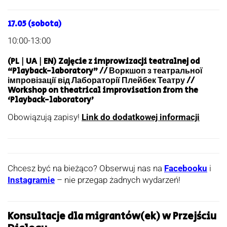
17.05 (sobota)
10:00-13:00
(PL | UA | EN) Zajęcie z improwizacji teatralnej od
“Playback-laboratory” // Воркшоп з театральної
імпровізації від Лабораторії Плейбек Театру //
Workshop on theatrical improvisation from the
‘Playback-laboratory’
Obowiązują zapisy!
Link do dodatkowej informacji
Chcesz być na bieżąco? Obserwuj nas na
Facebooku
i
Instagramie
– nie przegap żadnych wydarzeń!
Konsultacje dla migrantów(ek) w Przejściu