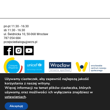
pn-pt 11:30 - 16:30
sb 11:30 - 16:30
ul. Świdnicka 10, 50-068 Wrocław
787 054 684
przejsciedialogu@wcrs.pl
Używamy ciasteczek, aby zapewnić najlepszą jakość
korzystania z naszej witryny.
Zadanie realizowane ze środków Gminy Wrocław w partnerstwie z
Funduszem Narodów Zjednoczonych na Rzecz Dzieci (UNICEF)
Więcej informacji na temat plików ciasteczka, których
używamy, oraz możliwości ich wyłączenia znajdziesz w
Deklaracja dostępności
.
ustawieniach
Akceptuję