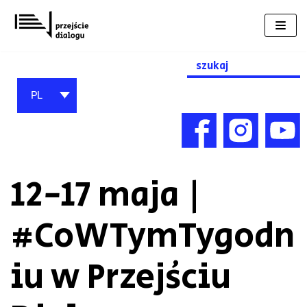
Przejdź
do
treści
Search
for:
PL
12-17 maja |
#CoWTymTygodn
iu w Przejściu