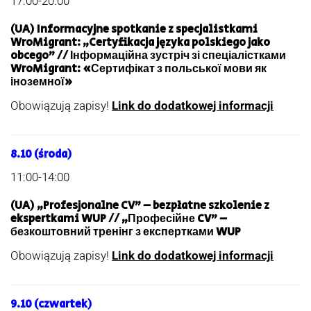
17:00-20:00
(UA) Informacyjne spotkanie z specjalistkami
WroMigrant: „Certyfikacja języka polskiego jako
obcego” // Інформаційна зустріч зі спеціалістками
WroMigrant: «Сертифікат з польської мови як
іноземної»
Obowiązują zapisy!
Link do dodatkowej informacji
8.10 (środa)
11:00-14:00
(UA) „Profesjonalne CV” – bezpłatne szkolenie z
ekspertkami WUP // „Професійне CV” –
безкоштовний тренінг з експертками WUP
Obowiązują zapisy!
Link do dodatkowej informacji
9.10 (czwartek)