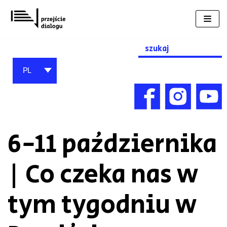
Przejdź
do
treści
Search
for:
PL
6-11 października
| Co czeka nas w
tym tygodniu w