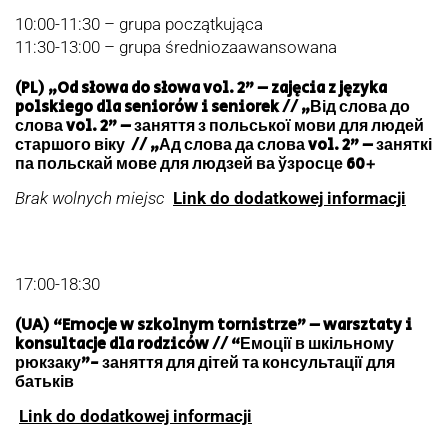
10:00-11:30 – grupa początkująca
11:30-13:00 – grupa średniozaawansowana
(PL) „Od słowa do słowa vol. 2” – zajęcia z języka
polskiego dla seniorów i seniorek // „Від слова до
слова vol. 2” – заняття з польської мови для людей
старшого віку // „Ад слова да слова vol. 2” – заняткі
па польскай мове для людзей ва ўзросце 60+
Brak wolnych miejsc
Link do dodatkowej informacji
17:00-18:30
(UA) “Emocje w szkolnym tornistrze” – warsztaty i
konsultacje dla rodziców // “Емоції в шкільному
рюкзаку”- заняття для дітей та консультації для
батьків
Link do dodatkowej informacji