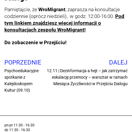
Pamiętajcie, że
WroMigrant
, zaprasza na konsultacje
codziennie (oprócz niedzieli), w godz. 12:00-16:00.
Pod
tym linkiem znajdziesz więcej informacji o
konsultacjach zespołu WroMigrant!
Do zobaczenie w Przejściu!
POPRZEDNIE
DALEJ
Psychoedukacyjne
12.11 | Dezinformacja a hejt – jak zatrzymać
spotkanie z
eskalację przemocy – warsztat w ramach
Kalejdoskopem
Miesiąca Życzliwości w Przejściu Dialogu
Kultur (09.10)
pn-pt 11:30 - 16:30
sb 11:30 - 16:30