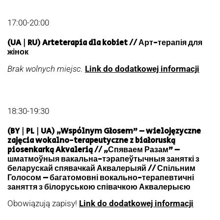
17:00-20:00
(UA | RU) Arteterapia dla kobiet // Арт-терапія для
жінок
Brak wolnych miejsc.
Link do dodatkowej informacji
18:30-19:30
(BY | PL | UA) „Wspólnym Głosem” – wielojęzyczne
zajęcia wokalno-terapeutyczne z białoruską
piosenkarką Akvalerią // „Спяваем Разам” –
шматмоўныя вакальна-тэрапеўтычныя заняткі з
беларускай спявачкай Аквалерыяй // Спільним
Голосом – багатомовні вокально-терапевтичні
заняття з білоруською співачкою Аквалерыєю
Obowiązują zapisy!
Link do dodatkowej informacji