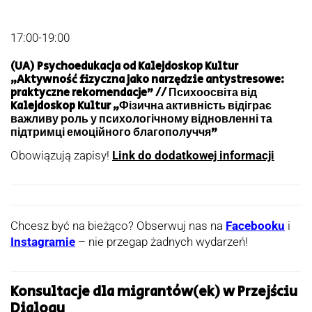
17:00-19:00
(UA) Psychoedukacja od Kalejdoskop Kultur
„Aktywność fizyczna jako narzędzie antystresowe:
praktyczne rekomendacje” // Психоосвіта від
Kalejdoskop Kultur „Фізична активність відіграє
важливу роль у психологічному відновленні та
підтримці емоційного благополуччя”
Obowiązują zapisy!
Link do dodatkowej informacji
Chcesz być na bieżąco? Obserwuj nas na
Facebooku
i
Instagramie
– nie przegap żadnych wydarzeń!
Konsultacje dla migrantów(ek) w Przejściu
Dialogu