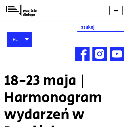
Przejdź
do
treści
Search
for:
PL
18-23 maja |
Harmonogram
wydarzeń w