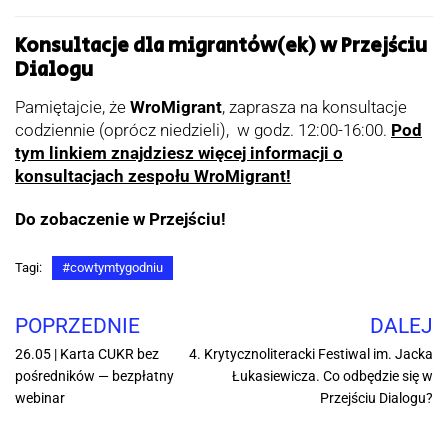
Konsultacje dla migrantów(ek) w Przejściu
Dialogu
Pamiętajcie, że
WroMigrant
, zaprasza na konsultacje
codziennie (oprócz niedzieli), w godz. 12:00-16:00.
Pod
tym linkiem znajdziesz więcej informacji o
konsultacjach zespołu WroMigrant!
Do zobaczenie w Przejściu!
Tagi:
#cowtymtygodniu
POPRZEDNIE
DALEJ
26.05 | Karta CUKR bez
4. Krytycznoliteracki Festiwal im. Jacka
pośredników — bezpłatny
Łukasiewicza. Co odbędzie się w
webinar
Przejściu Dialogu?