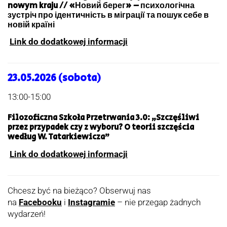
nowym kraju // «Новий берег» – психологічна
зустріч про ідентичність в міграції та пошук себе в
новій країні
Link do dodatkowej informacji
23.05.2026 (sobota)
13:00-15:00
Filozoficzna Szkoła Przetrwania 3.0: „Szczęśliwi
przez przypadek czy z wyboru? O teorii szczęścia
według W. Tatarkiewicza”
Link do dodatkowej informacji
Chcesz być na bieżąco? Obserwuj nas
na
Facebooku
i
Instagramie
– nie przegap żadnych
wydarzeń!