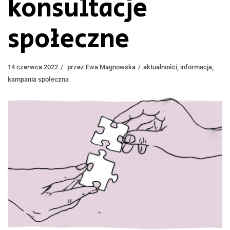
konsultacje
społeczne
14 czerwca 2022
przez
Ewa Magnowska
aktualności
,
informacja
,
kampania społeczna