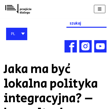
Przejdź
do
treści
Search
for:
PL
Jaka ma być
lokalna polityka
integracyjna? –