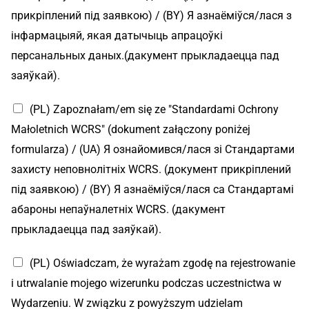
прикріплений під заявкою) / (BY) Я азнаёміўся/лася з
інфармацыяй, якая датычыць апрацоўкі
персанальных даных.(дакумент прыкладаецца пад
заяўкай).
(PL) Zapoznałam/em się ze "Standardami Ochrony
Małoletnich WCRS" (dokument załączony poniżej
formularza) / (UA) Я ознайомився/лася зі Стандартами
захисту неповнолітніх WCRS. (документ прикріплений
під заявкою) / (BY) Я азнаёміўся/лася са Стандартамі
абароны непаўналетніх WCRS. (дакумент
прыкладаецца пад заяўкай).
(PL) Oświadczam, że wyrażam zgodę na rejestrowanie
i utrwalanie mojego wizerunku podczas uczestnictwa w
Wydarzeniu. W związku z powyższym udzielam