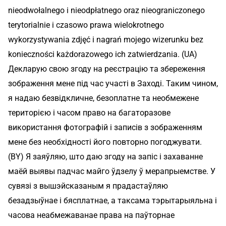
nieodwołalnego i nieodpłatnego oraz nieograniczonego
terytorialnie i czasowo prawa wielokrotnego
wykorzystywania zdjęć i nagrań mojego wizerunku bez
konieczności każdorazowego ich zatwierdzania. (UA)
Декларую свою згоду на реєстрацію та збереження
зображення мене під час участі в Заході. Таким чином,
я надаю безвідкличне, безоплатне та необмежене
територією і часом право на багаторазове
використання фотографій і записів з зображенням
мене без необхідності його повторно погоджувати.
(BY) Я заяўляю, што даю згоду на запіс і захаванне
маёй выявы падчас майго ўдзелу ў мерапрыемстве. У
сувязі з вышэйсказаным я прадастаўляю
безадзыўнае і бясплатнае, а таксама тэрытарыяльна і
часова неабмежаванае права на паўторнае