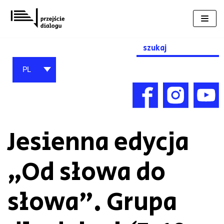
Przejdź
do
treści
Search
for:
PL
Jesienna edycja
„Od słowa do
słowa”. Grupa