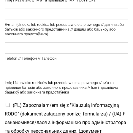
Imię i Nazwisko // Ім'я та прізвище // Імя і прозвішча
E-mail (dziecka lub rodzica lub przedstawiciela prawnego // дитини або
батьків або законного представника // дзіцяці або бацькоў або
законнага прадстаўніка)
Telefon // Телефон // Тэлефон
Imię i Nazwisko rodziców lub przedstawiciela prawnego // Ім'я та
прізвище батьків або законного представника // Імя і прозвішча
бацькоў або законнага прадстаўніка
(PL) Zapoznałam/em się z "Klauzulą Informacyjną
RODO" (dokument załączony poniżej formularza) / (UA) Я
ознайомився/лася з інформацією про адміністратора
та обробку персональних даних. (документ