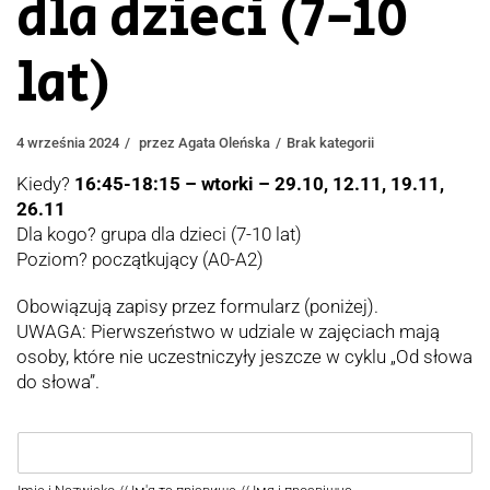
dla dzieci (7-10
lat)
4 września 2024
przez
Agata Oleńska
Brak kategorii
Kiedy?
16:45-18:15 – wtorki – 29.10, 12.11, 19.11,
26.11
Dla kogo? grupa dla dzieci (7-10 lat)
Poziom? początkujący (A0-A2)
Obowiązują zapisy przez formularz (poniżej).
UWAGA: Pierwszeństwo w udziale w zajęciach mają
osoby, które nie uczestniczyły jeszcze w cyklu „Od słowa
do słowa”.