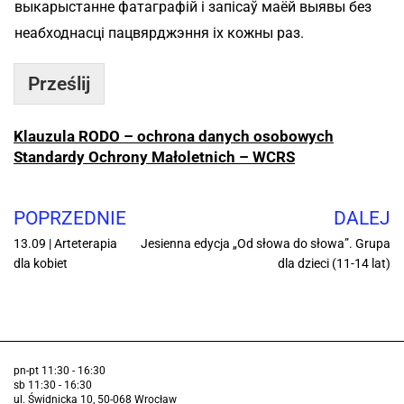
выкарыстанне фатаграфій і запісаў маёй выявы без
неабходнасці пацвярджэння іх кожны раз.
Prześlij
Klauzula RODO – ochrona danych osobowych
Standardy Ochrony Małoletnich – WCRS
POPRZEDNIE
DALEJ
13.09 | Arteterapia
Jesienna edycja „Od słowa do słowa”. Grupa
dla kobiet
dla dzieci (11-14 lat)
pn-pt 11:30 - 16:30
sb 11:30 - 16:30
ul. Świdnicka 10, 50-068 Wrocław