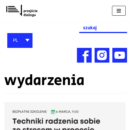
Przejdź
do
treści
Search
for:
PL
wydarzenia