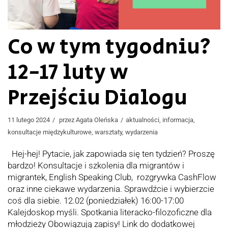
Co w tym tygodniu?
12-17 luty w
Przejściu Dialogu
11 lutego 2024
przez
Agata Oleńska
aktualności
,
informacja
,
konsultacje międzykulturowe
,
warsztaty
,
wydarzenia
Hej-hej! Pytacie, jak zapowiada się ten tydzień? Proszę
bardzo! Konsultacje i szkolenia dla migrantów i
migrantek, English Speaking Club, rozgrywka CashFlow
oraz inne ciekawe wydarzenia. Sprawdźcie i wybierzcie
coś dla siebie. 12.02 (poniedziałek) 16:00-17:00
Kalejdoskop myśli. Spotkania literacko-filozoficzne dla
młodzieży Obowiązują zapisy! Link do dodatkowej