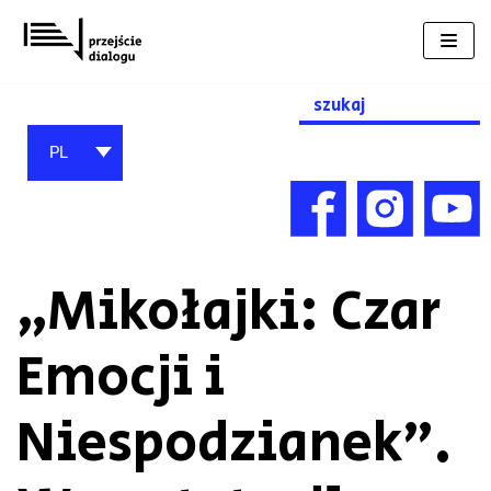
Przejdź
do
treści
Search
for:
PL
„Mikołajki: Czar
Emocji i
Niespodzianek”.