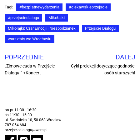
Tagi:
#bezpłatnewydarzenia
#ciekawskieprzejscie
#przejsciedialogu
Mikołajki
Mikołajki: Czar Emocji i Niespodzianek
Przejście Dialogu
warsztaty we Wrocławiu
POPRZEDNIE
DALEJ
„Zimowe cuda w Przejście
Cykl prelekcji dotyczące godności
Dialogu!” +Koncert
osób starszych!
pn-pt 11:30 - 16:30
sb 11:30 - 16:30
ul. Świdnicka 10, 50-068 Wrocław
787 054 684
przejsciedialogu@wcrs.pl