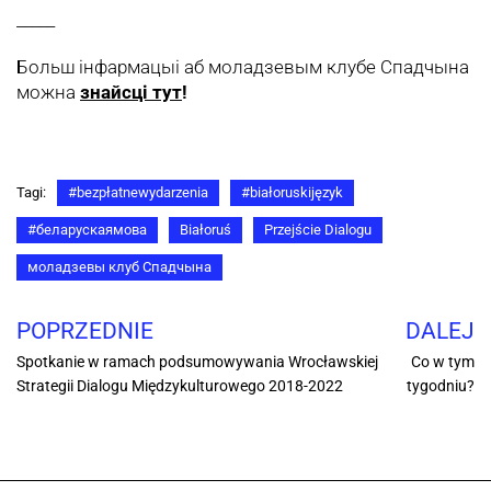
_____
Больш інфармацыі аб моладзевым клубе Спадчына
можна
знайсці тут
!
Tagi:
#bezpłatnewydarzenia
#białoruskijęzyk
#беларускаямова
Białoruś
Przejście Dialogu
моладзевы клуб Спадчына
POPRZEDNIE
DALEJ
Spotkanie w ramach podsumowywania Wrocławskiej
Co w tym
Strategii Dialogu Międzykulturowego 2018-2022
tygodniu?