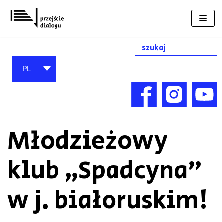
Przejdź
do
treści
Search
for:
PL
Młodzieżowy
klub „Spadcyna”
w j. białoruskim!