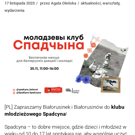
17 listopada 2023
przez
Agata Oleńska
aktualności
,
warsztaty
,
wydarzenia
[PL] Zapraszamy Białorusinek i Białorusinów do
klubu
młodzieżowego Spadcyna
!
Spadcyna – to dobre miejsce, gdzie dzieci i młodzież w
wieku od 10 do 17 lat spotykają się, aby wspólnie uczyć