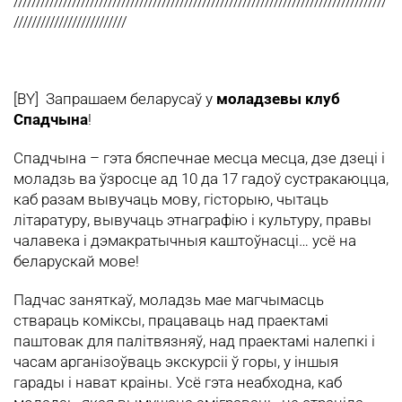
///////////////////////////////////////////////////////////////////////////////////
/////////////////////////
[BY] Запрашаем беларусаў у
моладзевы клуб
Спадчына
!
Спадчына – гэта бяспечнае месца месца, дзе дзеці і
моладзь ва ўзросце ад 10 да 17 гадоў сустракаюцца,
каб разам вывучаць мову, гісторыю, чытаць
літаратуру, вывучаць этнаграфію і культуру, правы
чалавека і дэмакратычныя каштоўнасці… усё на
беларускай мове!
Падчас заняткаў, моладзь мае магчымасць
ствараць коміксы, працаваць над праектамі
паштовак для палітвязняў, над праектамі налепкі і
часам арганізоўваць экскурсіі ў горы, у іншыя
гарады і нават краіны. Усё гэта неабходна, каб