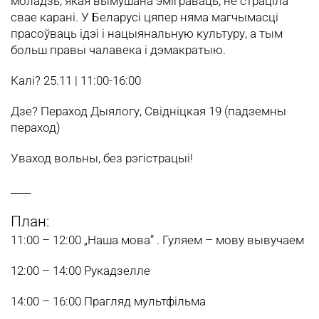
моладзь, якая вымушана эміграваць, не страціла
свае карані. У Беларусі цяпер няма магчымасці
прасоўваць ідэі і нацыянальную культуру, а тым
больш правы чалавека і дэмакратыю.
Калі? 25.11 | 11:00-16:00
Дзе? Пераход Дыялогу, Свідніцкая 19 (падземны
пераход)
Уваход вольны, без рэгістрацыі!
____
План:
11:00 – 12:00 „Наша мова” . Гуляем – мову вывучаем
12:00 – 14:00 Рукадзелле
14:00 – 16:00 Прагляд мультфільма