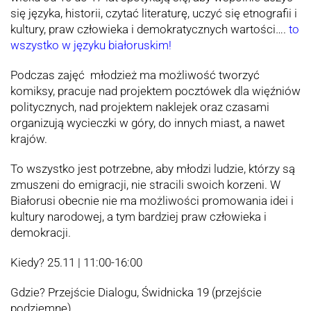
się języka, historii, czytać literaturę, uczyć się etnografii i
kultury, praw człowieka i demokratycznych wartości….
to
wszystko w języku białoruskim!
Podczas zajęć młodzież ma możliwość tworzyć
komiksy, pracuje nad projektem pocztówek dla więźniów
politycznych, nad projektem naklejek oraz czasami
organizują wycieczki w góry, do innych miast, a nawet
krajów.
To wszystko jest potrzebne, aby młodzi ludzie, którzy są
zmuszeni do emigracji, nie stracili swoich korzeni. W
Białorusi obecnie nie ma możliwości promowania idei i
kultury narodowej, a tym bardziej praw człowieka i
demokracji.
Kiedy? 25.11 | 11:00-16:00
Gdzie? Przejście Dialogu, Świdnicka 19 (przejście
podziemne)