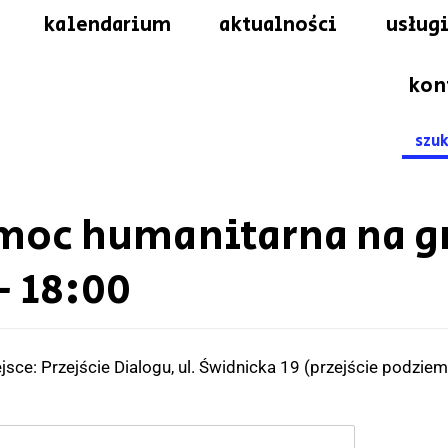
kalendarium
aktualności
usługi
kon
Searc
for:
omoc humanitarna na g
- 18:00
sce: Przejście Dialogu, ul. Świdnicka 19 (przejście podzie