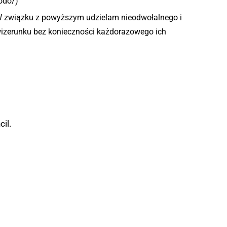
odo/)
W związku z powyższym udzielam nieodwołalnego i
 wizerunku bez konieczności każdorazowego ich
il.