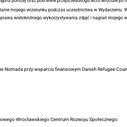
pna poniżej oraz pod www.przejsciedialogu.wcrs.wroclaw.pl/r
alanie mojego wizerunku podczas uczestnictwa w Wydarzeniu. 
wo prawa wielokrotnego wykorzystywania zdjęć i nagrań mojego
ie Nomada przy wsparciu finansowym Danish Refugee Counc
turowego Wrocławskiego Centrum Rozwoju Społecznego.