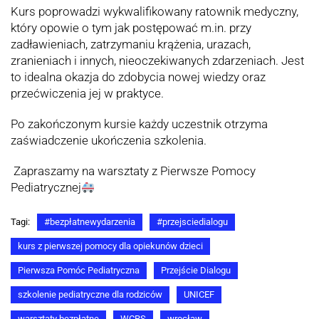
Kurs poprowadzi wykwalifikowany ratownik medyczny,
który opowie o tym jak postępować m.in. przy
zadławieniach, zatrzymaniu krążenia, urazach,
zranieniach i innych, nieoczekiwanych zdarzeniach. Jest
to idealna okazja do zdobycia nowej wiedzy oraz
przećwiczenia jej w praktyce.
Po zakończonym kursie każdy uczestnik otrzyma
zaświadczenie ukończenia szkolenia.
Zapraszamy na warsztaty z Pierwsze Pomocy
Pediatrycznej
Tagi:
#bezpłatnewydarzenia
#przejsciedialogu
kurs z pierwszej pomocy dla opiekunów dzieci
Pierwsza Pomóc Pediatryczna
Przejście Dialogu
szkolenie pediatryczne dla rodziców
UNICEF
warsztaty bezpłatne
WCRS
wrocław