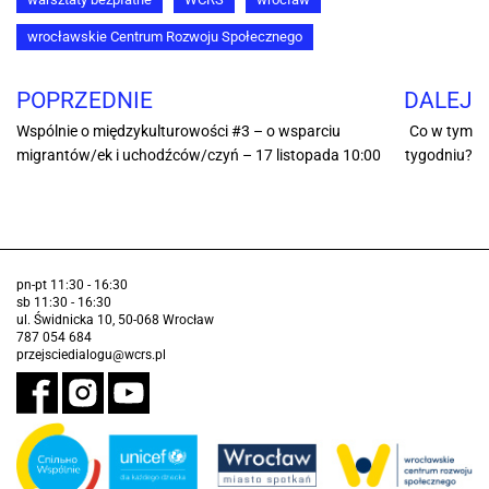
wrocławskie Centrum Rozwoju Społecznego
POPRZEDNIE
DALEJ
Wspólnie o międzykulturowości #3 – o wsparciu
Co w tym
migrantów/ek i uchodźców/czyń – 17 listopada 10:00
tygodniu?
pn-pt 11:30 - 16:30
sb 11:30 - 16:30
ul. Świdnicka 10, 50-068 Wrocław
787 054 684
przejsciedialogu@wcrs.pl