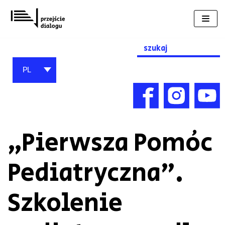
Przejdź
do
treści
Search
for:
PL
„Pierwsza Pomóc
Pediatryczna”.
Szkolenie