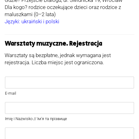
Gdzie? Przejście Dialogu, ul. Świdnicka 19, Wrocław
Dla kogo? rodzice oczekujące dzieci oraz rodzice z
maluszkami (0–2 lata)
Języki: ukraiński i polski
Warsztaty muzyczne. Rejestracja
Warsztaty są bezpłatne, jednak wymagana jest
rejestracja. Liczba miejsc jest ograniczona.
E-mail
Imię i Nazwisko // Ім'я та прізвище