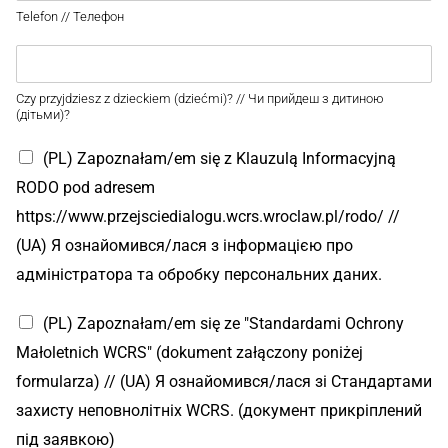
Telefon // Телефон
Czy przyjdziesz z dzieckiem (dziećmi)? // Чи прийдеш з дитиною
(дітьми)?
(PL) Zapoznałam/em się z Klauzulą Informacyjną
RODO pod adresem
https://www.przejsciedialogu.wcrs.wroclaw.pl/rodo/ //
(UA) Я ознайомився/лася з інформацією про
адміністратора та обробку персональних даних.
(PL) Zapoznałam/em się ze "Standardami Ochrony
Małoletnich WCRS" (dokument załączony poniżej
formularza) // (UA) Я ознайомився/лася зі Стандартами
захисту неповнолітніх WCRS. (документ прикріплений
під заявкою)