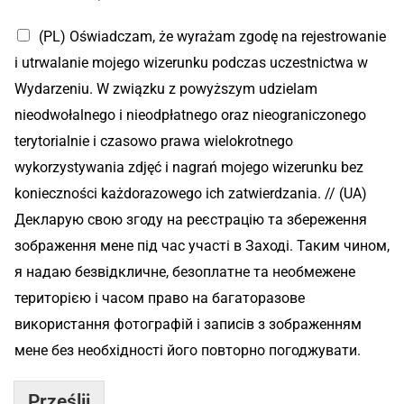
(PL) Oświadczam, że wyrażam zgodę na rejestrowanie
i utrwalanie mojego wizerunku podczas uczestnictwa w
Wydarzeniu. W związku z powyższym udzielam
nieodwołalnego i nieodpłatnego oraz nieograniczonego
terytorialnie i czasowo prawa wielokrotnego
wykorzystywania zdjęć i nagrań mojego wizerunku bez
konieczności każdorazowego ich zatwierdzania. // (UA)
Декларую свою згоду на реєстрацію та збереження
зображення мене під час участі в Заході. Таким чином,
я надаю безвідкличне, безоплатне та необмежене
територією і часом право на багаторазове
використання фотографій і записів з зображенням
мене без необхідності його повторно погоджувати.
Prześlij