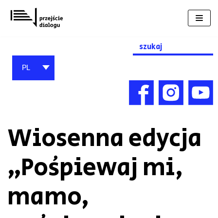
Przejdź
do
treści
Search
for:
PL
Wiosenna edycja
„Pośpiewaj mi,
mamo,