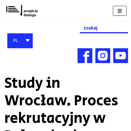
Przejdź
do
treści
Search
for:
PL
Study in
Wrocław. Proces
rekrutacyjny w