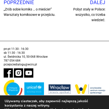
POPRZEDNIE
DALEJ
„Zrób sobie komiks … o mieście!”
Pobyt stały w Polsce:
Warsztaty komiksowe w przejściu.
wszystko, co trzeba
wiedzieć.
pn-pt 11:30 - 16:30
sb 11:30 - 16:30
ul. Świdnicka 10, 50-068 Wrocław
787 054 684
przejsciedialogu@wcrs.pl
Używamy ciasteczek, aby zapewnić najlepszą jakość
korzystania z naszej witryny.
Zadanie realizowane ze środków Gminy Wrocław w partnerstwie z