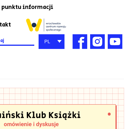
 punktu informacji
takt
h
PL