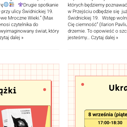
rę
Drugie spotkanie
których będziemy poznawać i
 przy ulicy Świdnickiej 19.
w Przejściu odbędzie się ju
owe Mroczne Wieki.” (Max
Świdnickiej 19. Wstęp wolny
enosi czytelnika do
Cię ciemność” (Ilarion Pavli
 wyimaginowany świat, który
drzemie. To opowieść o szcz
zytaj dalej »
jesteśmy…
Czytaj dalej »