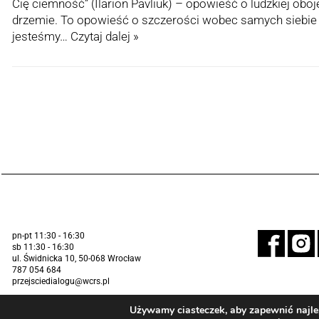
Cię ciemność” (Ilarion Pavliuk) – opowieść o ludzkiej oboj
drzemie. To opowieść o szczerości wobec samych siebie i
jesteśmy…
Czytaj dalej »
pn-pt 11:30 - 16:30
sb 11:30 - 16:30
ul. Świdnicka 10, 50-068 Wrocław
787 054 684
przejsciedialogu@wcrs.pl
Używamy ciasteczek, aby zapewnić najlep