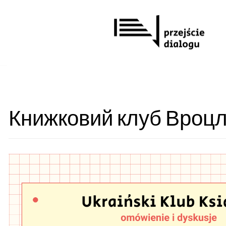
Przejdź
do
treści
Книжковий клуб Вроц