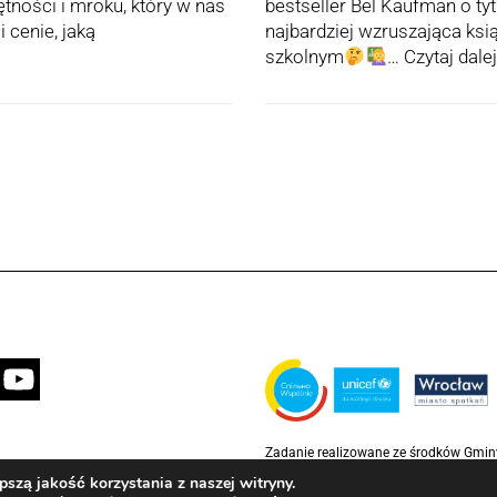
ętności i mroku, który w nas
bestseller Bel Kaufman o tyt
 cenie, jaką
najbardziej wzruszająca ksi
szkolnym
…
Czytaj dalej
Zadanie realizowane ze środków Gmi
partnerstwie z Funduszem Narodów Z
szą jakość korzystania z naszej witryny.
Rzecz Dzieci (UNICEF)