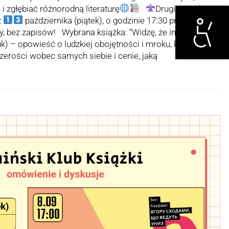
Otwórz narzędzi
 zgłębiać różnorodną literaturę
Drugie spotkanie
ż
października (piątek), o godzinie 17:30 przy ulicy
, bez zapisów! Wybrana książka: “Widzę, że interesuje
uk) – opowieść o ludzkiej obojętności i mroku, który w nas
erości wobec samych siebie i cenie, jaką