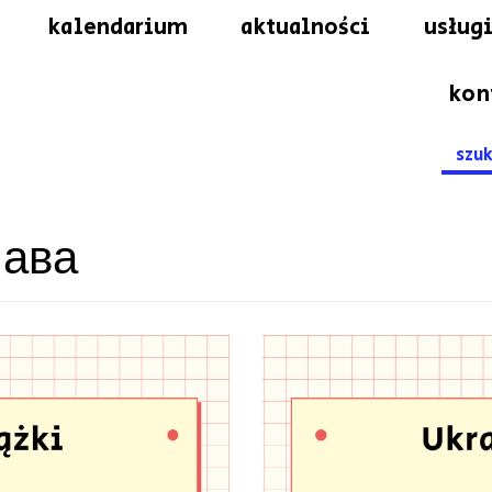
kalendarium
aktualności
usługi
kon
Searc
for:
лава