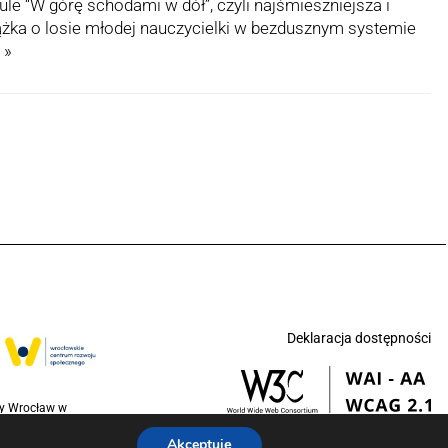
ule “W górę schodami w dół”, czyli najśmieszniejsza i
ążka o losie młodej nauczycielki w bezdusznym systemie
 »
Deklaracja dostępności
ny Wrocław w
jednoczonych na
Akceptuję