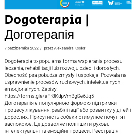
Dogoterapia |
Доготерапія
7 października 2022
przez
Aleksandra Kosior
Dogoterapia to popularna forma wspierania procesu
leczenia, rehabilitacji lub rozwoju dzieci i dorosłych.
Obecność psa pobudza zmysły i uspokaja. Pozwala na
usprawnienie procesów ruchowych, intelektualnych i
emocjonalnych. Zapisy:
https://forms.gle/aFr8KdpVmBgSe6Jq5 ________
Доготерапія є популярною формою підтримки
процесу лікування, реабілітації або розвитку у дітей і
дорослих. Присутність собаки стимулює почуття і
заспокоює. Це дозволяє поліпшити рухові,
інтелектуальні та емоційні процеси. Реєстрація: