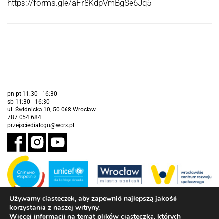
https://forms.gle/aFr8KdpVmBgSe6Jq5
pn-pt 11:30 - 16:30
sb 11:30 - 16:30
ul. Świdnicka 10, 50-068 Wrocław
787 054 684
przejsciedialogu@wcrs.pl
Używamy ciasteczek, aby zapewnić najlepszą jakość
korzystania z naszej witryny.
Zadanie realizowane ze środków Gminy Wrocław w partnerstwie z
Funduszem Narodów Zjednoczonych na Rzecz Dzieci (UNICEF)
Więcej informacji na temat plików ciasteczka, których