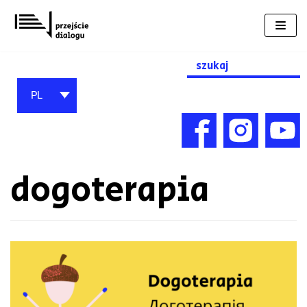
Przejdź
do
treści
Search
for:
PL
dogoterapia