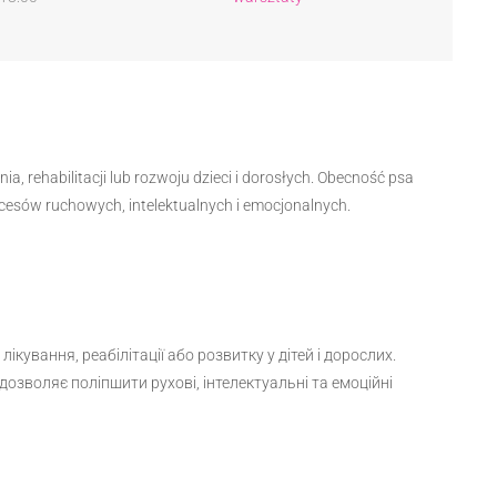
a, rehabilitacji lub rozwoju dzieci i dorosłych. Obecność psa
cesów ruchowych, intelektualnych i emocjonalnych.
ування, реабілітації або розвитку у дітей і дорослих.
дозволяє поліпшити рухові, інтелектуальні та емоційні