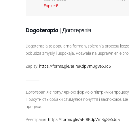
Expired!
Dogoterapia | Доготерапія
Dogoterapia to popularna forma wspierania procesu leczeni
pobudza zmysły i uspokaja. Pozwala na usprawnienie pro
Zapisy:
https://forms.gle/aFr8KdpVmBgSe6Jq5
________
Доготерапія є популярною формою підтримки процесу лік
Присутність собаки стимулює почуття і заспокоює. Це 
процеси.
Реєстрація:
https://forms.gle/aFr8KdpVmBgSe6Jq5