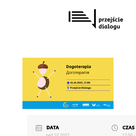
Przejdź
do
treści
DATA
CZAS
paź 10 2022
17:00 -