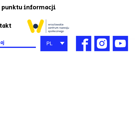
 punktu informacji
takt
h
PL