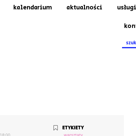
kalendarium
aktualności
usługi
kon
Searc
for:
ETYKIETY
 18:00
warsztaty