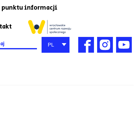
 punktu informacji
takt
h
PL