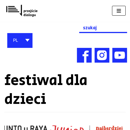
Przejdź
do
treści
Search
for:
PL
festiwal dla
dzieci