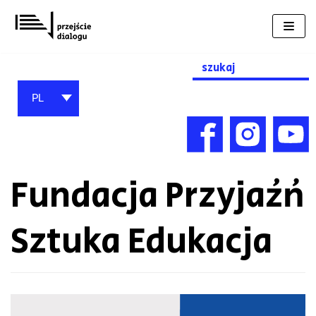
Przejdź
do
treści
Search
for:
PL
Fundacja Przyjaźń
Sztuka Edukacja