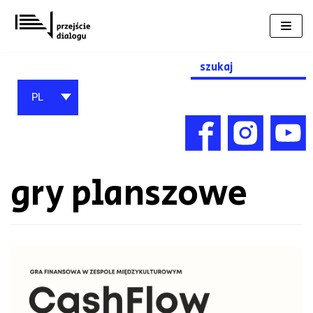
Przejdź
do
treści
Search
for:
PL
gry planszowe