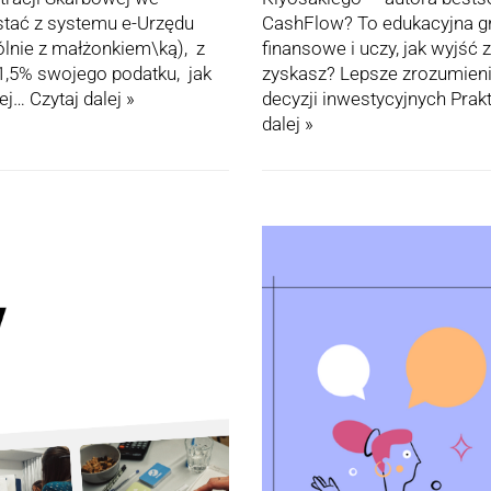
stać z systemu e-Urzędu
СashFlow? To edukacyjna gr
ólnie z małżonkiem\ką), z
finansowe i uczy, jak wyjść
1,5% swojego podatku, jak
zyskasz? Lepsze zrozumien
iej…
Czytaj dalej »
decyzji inwestycyjnych Pr
dalej »