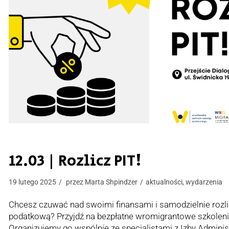
12.03 | Rozlicz PIT!
19 lutego 2025
przez
Marta Shpindzer
aktualności
,
wydarzenia
Chcesz czuwać nad swoimi finansami i samodzielnie rozli
podatkową? Przyjdź na bezpłatne wromigrantowe szkoleni
Organizujemy go wspólnie ze specjalistami z Izby Adminis