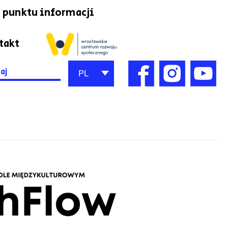
 punktu informacji
takt
h
PL