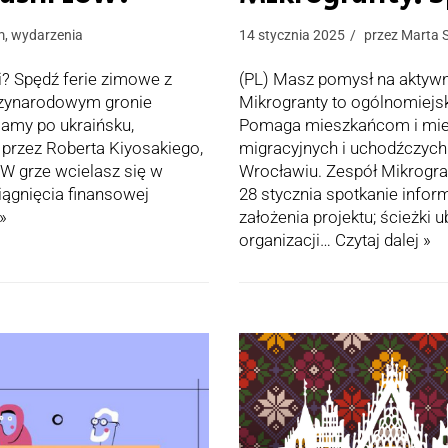
m
,
wydarzenia
14 stycznia 2025
przez
Marta 
i? Spędź ferie zimowe z
(PL) Masz pomysł na aktywn
dzynarodowym gronie
Mikrogranty to ogólnomiejsk
iamy po ukraińsku,
Pomaga mieszkańcom i mie
 przez Roberta Kiyosakiego,
migracyjnych i uchodźczych
. W grze wcielasz się w
Wrocławiu. Zespół Mikrogr
iągnięcia finansowej
28 stycznia spotkanie infor
 »
założenia projektu; ścieżki u
organizacji…
Czytaj dalej »