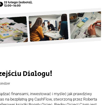
zejściu Dialogu!
pindzer
ządzać finansami, inwestować i myśleć jak prawdziwy
nas na bezpłatną grę CashFlow, stworzoną przez Roberta
llerowej książki Bogaty Ojciec, Biedny Ojciec! Czym jest