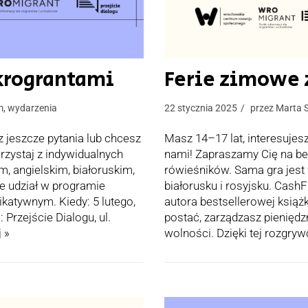
ikrograntami
Ferie zimowe 
m
,
wydarzenia
22 stycznia 2025
przez
Marta 
 jeszcze pytania lub chcesz
Masz 14–17 lat, interesujes
zystaj z indywidualnych
nami! Zapraszamy Cię na b
m, angielskim, białoruskim,
rówieśników. Sama gra jest 
że udział w programie
białorusku i rosyjsku. Cash
atywnym. Kiedy: 5 lutego,
autora bestsellerowej książk
 Przejście Dialogu, ul.
postać, zarządzasz pieniędz
j »
wolności. Dzięki tej rozgryw