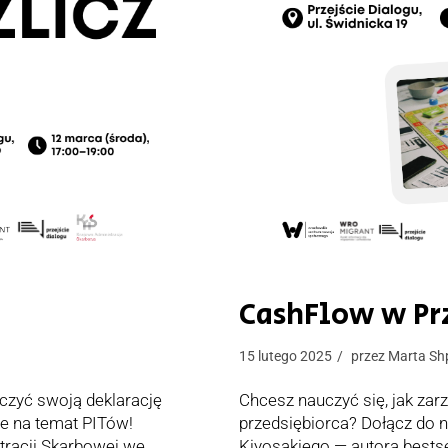
CashFlow w Pr
15 lutego 2025
przez
Marta Sh
czyć swoją deklarację
Chcesz nauczyć się, jak zar
e na temat PITów!
przedsiębiorca? Dołącz do 
tracji Skarbowej we
Kiyosakiego — autora bestse