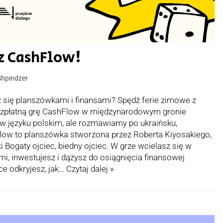
z CashFlow!
Shpindzer
z się planszówkami i finansami? Spędź ferie zimowe z
ezpłatną grę CashFlow w międzynarodowym gronie
w języku polskim, ale rozmawiamy po ukraińsku,
Flow to planszówka stworzona przez Roberta Kiyosakiego,
i Bogaty ojciec, biedny ojciec. W grze wcielasz się w
mi, inwestujesz i dążysz do osiągnięcia finansowej
ce odkryjesz, jak…
Czytaj dalej »