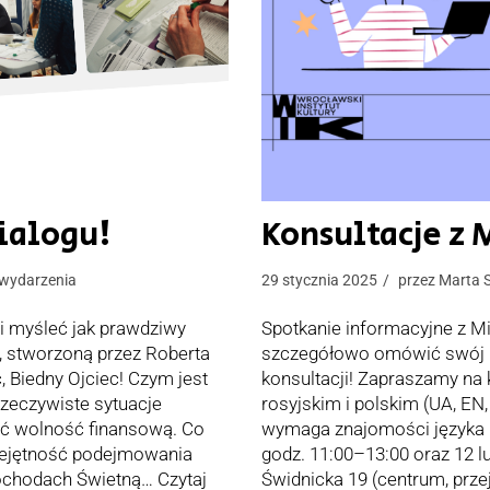
Dialogu!
Konsultacje z
wydarzenia
29 stycznia 2025
przez
Marta 
 i myśleć jak prawdziwy
Spotkanie informacyjne z Mi
, stworzoną przez Roberta
szczegółowo omówić swój po
, Biedny Ojciec! Czym jest
konsultacji! Zapraszamy na k
zeczywiste sytuacje
rosyjskim i polskim (UA, EN,
nąć wolność finansową. Co
wymaga znajomości języka p
iejętność podejmowania
godz. 11:00–13:00 oraz 12 lu
dochodach Świetną…
Czytaj
Świdnicka 19 (centrum, pr