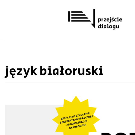
Przejdź
do
treści
język białoruski