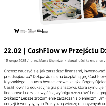
22.02 | CashFlow w Przejściu 
15 lutego 2025
przez
Marta Shpindzer
aktualności
,
kalendarium
,
Chcesz nauczyć się, jak zarządzać finansami, inwestować
przedsiębiorca? Dołącz do nas na bezpłatną grę CashFlow
Kiyosakiego — autora bestsellerowej książki Bogaty Ojciec
СashFlow? To edukacyjna gra planszowa, która symuluje r
finansowe i uczy, jak wyjść z „wyścigu szczurów” i osiąg
zyskasz? Lepsze zrozumienie zarządzania pieniędzmi Um
decyzji inwestycyjnych Praktyczną wiedzę o pasywnych 