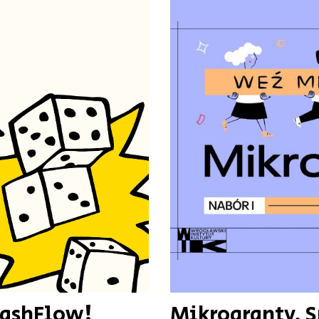
 CashFlow!
Mikrogranty. 