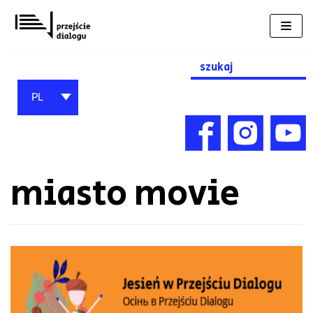
Przejdź
do
treści
Search
for:
PL
miasto movie