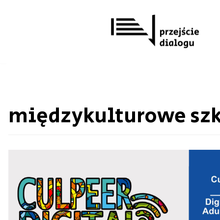
Przejdź
do
treści
międzykulturowe szk