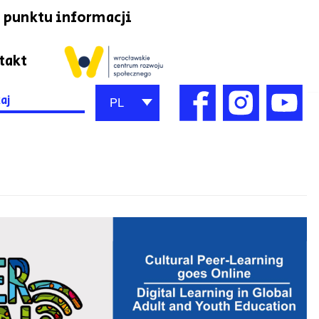
 punktu informacji
takt
h
PL