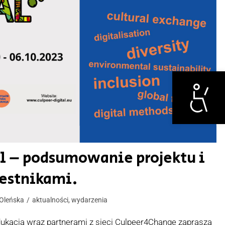
Otwórz narzędzi
al – podsumowanie projektu i
estnikami.
Oleńska
aktualności
,
wydarzenia
dukacja wraz partnerami z sieci Culpeer4Change zaprasza