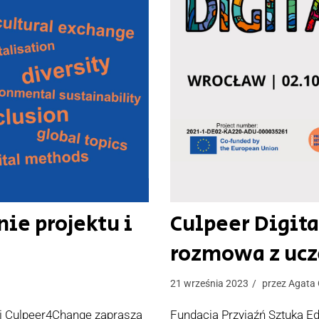
ie projektu i
Culpeer Digit
rozmowa z ucz
21 września 2023
przez
Agata 
ci Culpeer4Change zaprasza
Fundacja Przyjaźń Sztuka E