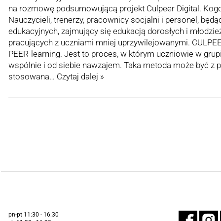
na rozmowę podsumowującą projekt Culpeer Digital. Kog
Nauczycieli, trenerzy, pracownicy socjalni i personel, będąc
edukacyjnych, zajmujący się edukacją dorosłych i młodzież
pracujących z uczniami mniej uprzywilejowanymi. CULPEE
PEER-learning. Jest to proces, w którym uczniowie w grupi
wspólnie i od siebie nawzajem. Taka metoda może być z
stosowana…
Czytaj dalej »
pn-pt 11:30 - 16:30