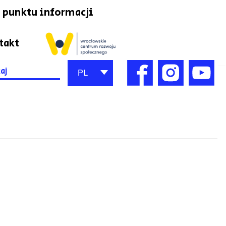
 punktu informacji
takt
h
PL