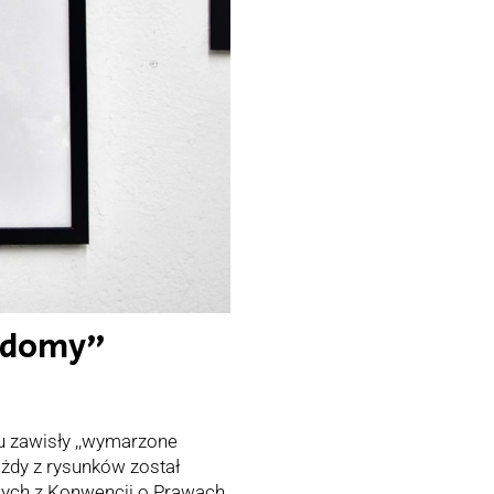
e domy”
u zawisły ,,wymarzone
ażdy z rysunków został
ych z Konwencji o Prawach