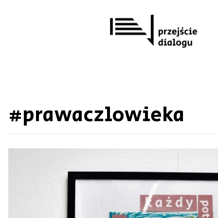
Przejdź
do
treści
#prawaczlowieka