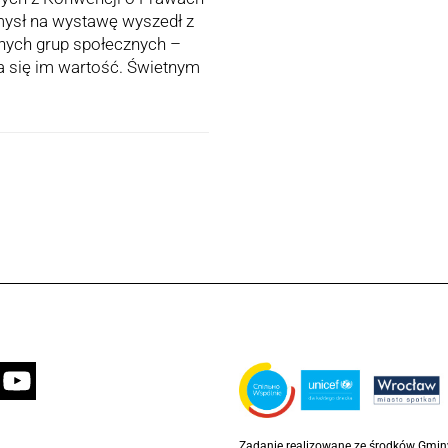
ysł na wystawę wyszedł z
anych grup społecznych –
era się im wartość. Świetnym
Zadanie realizowane ze środków Gmi