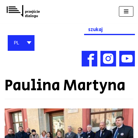
Przejdź
do
treści
Search
for:
PL
Paulina Martyna