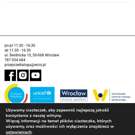
pn-pt 11:30 - 16:30
sb 11:30 - 16:30
ul. Świdnicka 10, 50-068 Wrocław
787 054 684
przejsciedialogu@wcrs.pl
Używamy ciasteczek, aby zapewnić najlepszą jakość
korzystania z naszej witryny.
Zadanie realizowane ze środków Gminy Wrocław w partnerstwie z
Funduszem Narodów Zjednoczonych na Rzecz Dzieci (UNICEF)
Więcej informacji na temat plików ciasteczka, których
używamy, oraz możliwości ich wyłączenia znajdziesz w
Deklaracja dostępności
.
ustawieniach