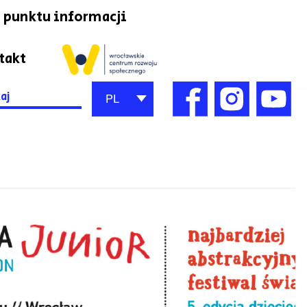
 punktu informacji
takt
h
PL