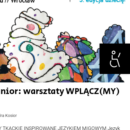
Otwórz narzędzi
Junior: warsztaty WPLĄCZ(MY)
ra Kosior
 TKACKIE INSPIROWANE JĘZYKIEM MIGOWYM Język