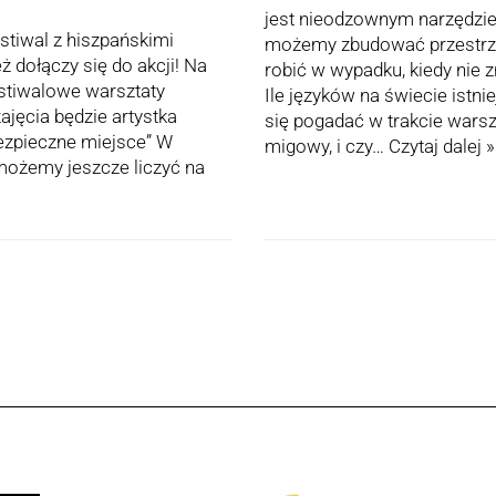
jest nieodzownym narzędzie
stiwal z hiszpańskimi
możemy zbudować przestrze
ż dołączy się do akcji! Na
robić w wypadku, kiedy nie 
estiwalowe warsztaty
Ile języków na świecie istn
ajęcia będzie artystka
się pogadać w trakcie wars
Bezpieczne miejsce” W
migowy, i czy…
Czytaj dalej »
 możemy jeszcze liczyć na