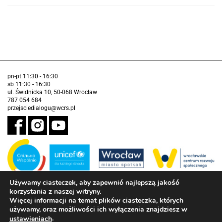
pn-pt 11:30 - 16:30
sb 11:30 - 16:30
ul. Świdnicka 10, 50-068 Wrocław
787 054 684
przejsciedialogu@wcrs.pl
Używamy ciasteczek, aby zapewnić najlepszą jakość
korzystania z naszej witryny.
Zadanie realizowane ze środków Gminy Wrocław w partnerstwie z
Funduszem Narodów Zjednoczonych na Rzecz Dzieci (UNICEF)
Więcej informacji na temat plików ciasteczka, których
używamy, oraz możliwości ich wyłączenia znajdziesz w
Deklaracja dostępności
.
ustawieniach