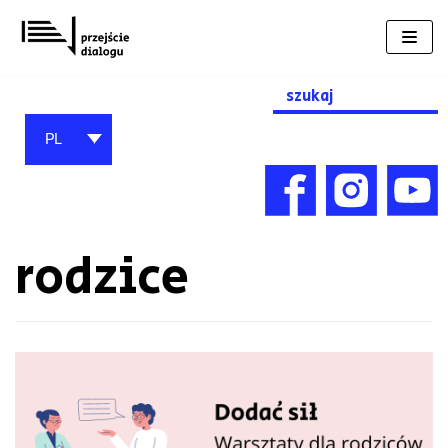
Przejdź
do
treści
Search
for:
PL
rodzice