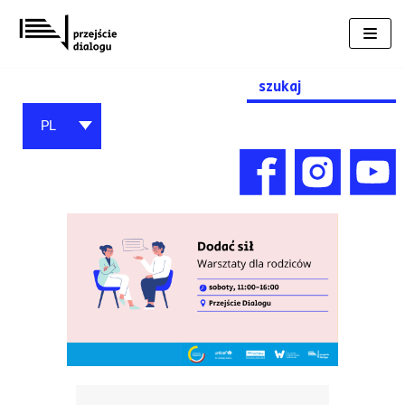
Przejdź
do
treści
Search
for:
PL