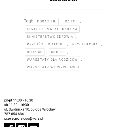
Tagi:
,
,
DODAĆ SIŁ
DZIECI
,
INSTYTUT MATKI I DZIECKA
,
MINISTERSTWO ZDROWIA
,
,
PRZEJŚCIE DIALOGU
PSYCHOLOGIA
,
,
RODZICE
UNICEF
,
WARSZTATY DLA RODZICÓW
WARSZTATY WE WROCŁAWIU
pn-pt 11:30 - 16:30
sb 11:30 - 16:30
ul. Świdnicka 10, 50-068 Wrocław
787 054 684
przejsciedialogu@wcrs.pl