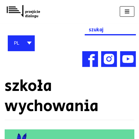
Przejdź
do
treści
Search
for:
PL
szkoła
wychowania