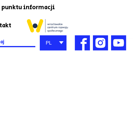
 punktu informacji
takt
h
PL