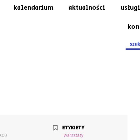
kalendarium
aktualności
usługi
kon
Searc
for:
ETYKIETY
9:00
warsztaty