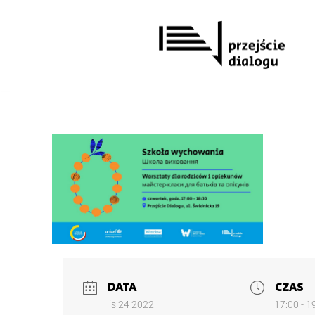
Przejdź
do
treści
DATA
CZAS
lis 24 2022
17:00 - 1