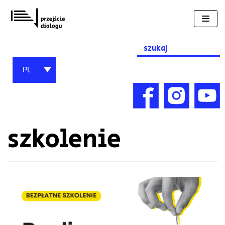
Przejdź
do
treści
Search
for:
PL
szkolenie