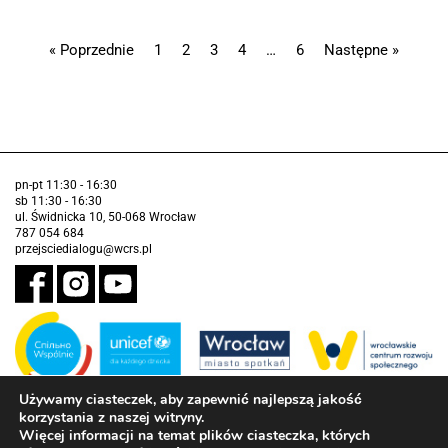
« Poprzednie
1
2
3
4
…
6
Następne »
pn-pt 11:30 - 16:30
sb 11:30 - 16:30
ul. Świdnicka 10, 50-068 Wrocław
787 054 684
przejsciedialogu@wcrs.pl
Używamy ciasteczek, aby zapewnić najlepszą jakość
korzystania z naszej witryny.
Zadanie realizowane ze środków Gminy Wrocław w partnerstwie z
Funduszem Narodów Zjednoczonych na Rzecz Dzieci (UNICEF)
Więcej informacji na temat plików ciasteczka, których