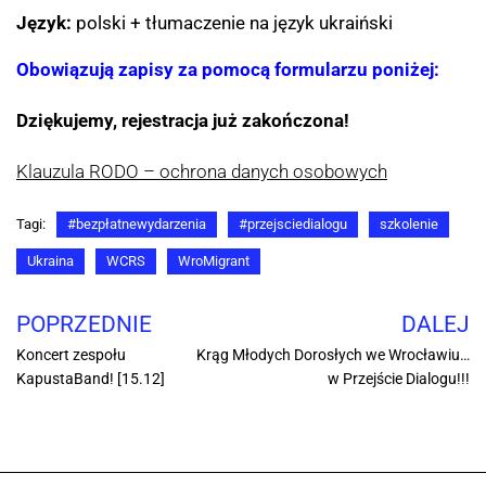
Język:
polski + tłumaczenie na język ukraiński
Obowiązują zapisy za pomocą formularzu poniżej:
Dziękujemy, rejestracja już zakończona!
Klauzula RODO – ochrona danych osobowych
Tagi:
#bezpłatnewydarzenia
#przejsciedialogu
szkolenie
Ukraina
WCRS
WroMigrant
POPRZEDNIE
DALEJ
Koncert zespołu
Krąg Młodych Dorosłych we Wrocławiu…
KapustaBand! [15.12]
w Przejście Dialogu!!!