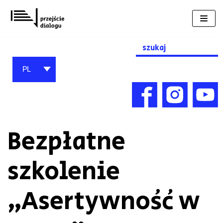
Przejdź
do
treści
Search
for:
PL
Bezpłatne
szkolenie
„Asertywność w