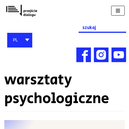
Przejdź
do
treści
Search
for:
PL
warsztaty
psychologiczne