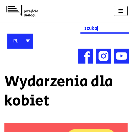
Przejdź
do
treści
Search
for:
PL
Wydarzenia dla
kobiet