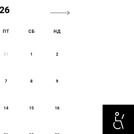
26
ПТ
СБ
НД
31
1
2
7
8
9
Otwórz narzędzi
14
15
16