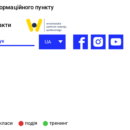
формаційного пункту
акти
h
UA
класи
⬤
подія
⬤
тренинг