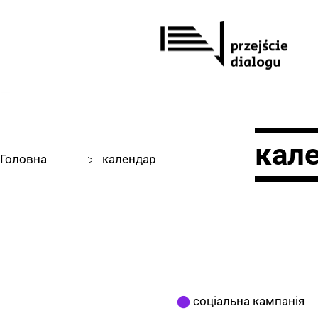
Перейти
до
вмісту
кал
Головна
календар
⬤
cоціальна кампанія