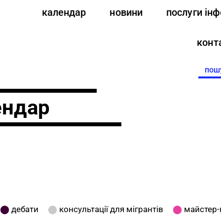
календар
новини
послуги ін
конт
Searc
for:
ендар
⬤
дебати
⬤
консультації для мігрантів
⬤
майстер-