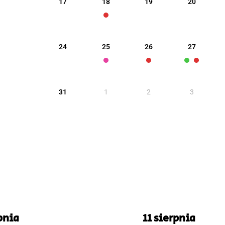
17
18
19
20
24
25
26
27
31
1
2
3
pnia
11 sierpnia